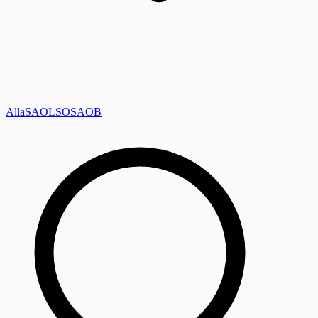
Alla
SAOL
SO
SAOB