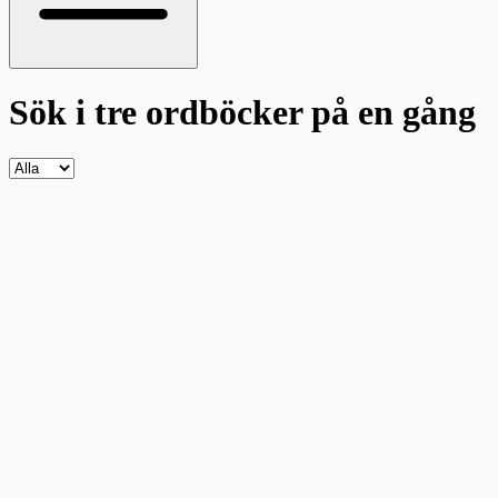
Sök i tre ordböcker
på en gång