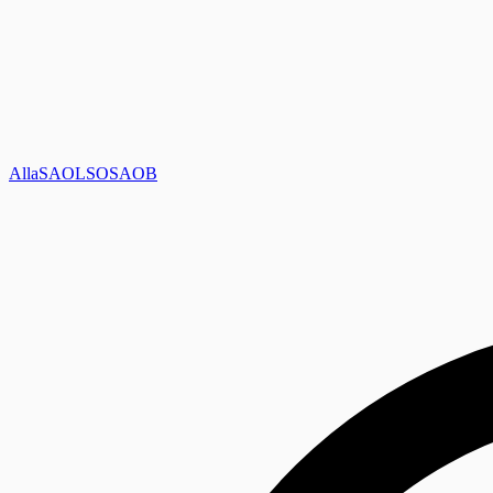
Alla
SAOL
SO
SAOB