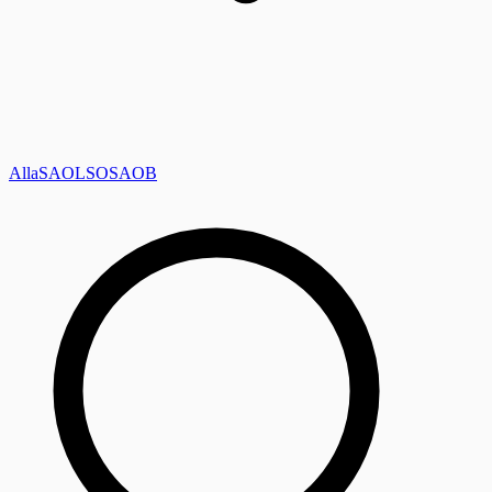
Alla
SAOL
SO
SAOB