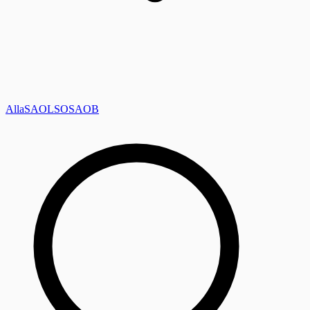
Alla
SAOL
SO
SAOB