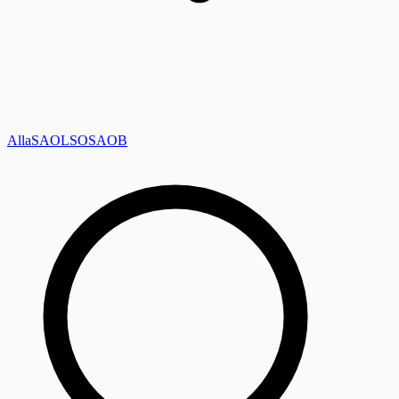
Alla
SAOL
SO
SAOB