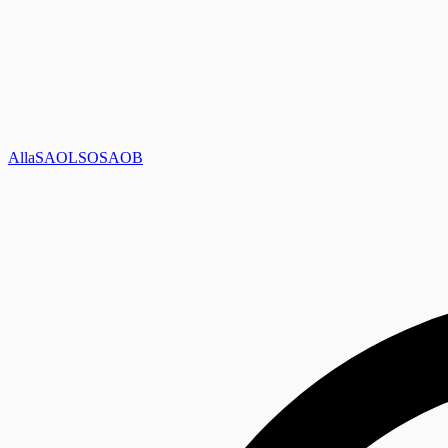
Alla
SAOL
SO
SAOB