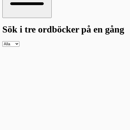
Sök i tre ordböcker
på en gång