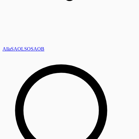
Alla
SAOL
SO
SAOB