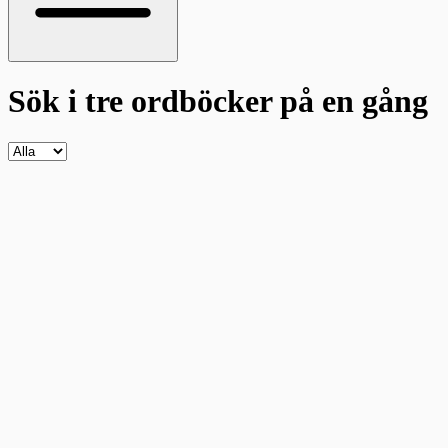
Sök i tre ordböcker
på en gång