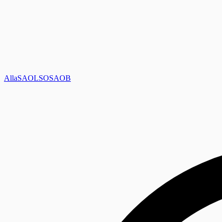
Alla
SAOL
SO
SAOB