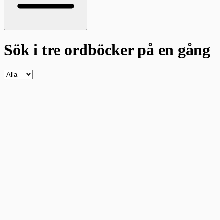
Sök i tre ordböcker
på en gång