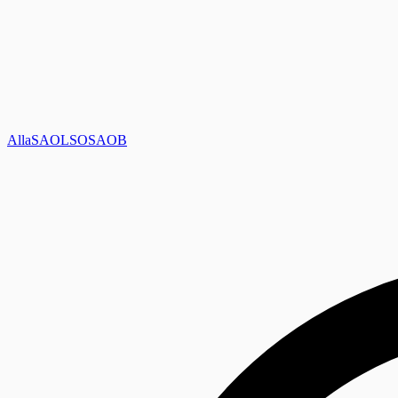
Alla
SAOL
SO
SAOB