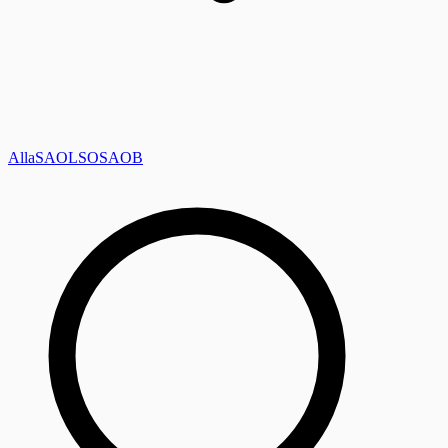
Alla
SAOL
SO
SAOB