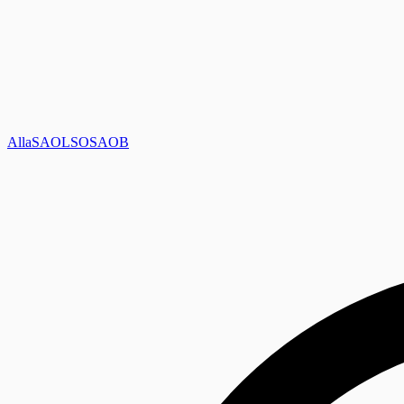
Alla
SAOL
SO
SAOB