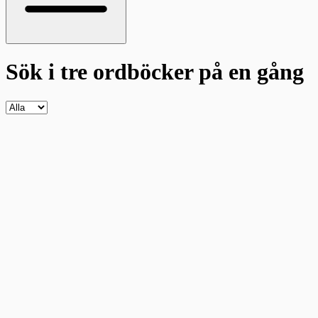
Sök i tre ordböcker
på en gång