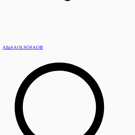
Alla
SAOL
SO
SAOB