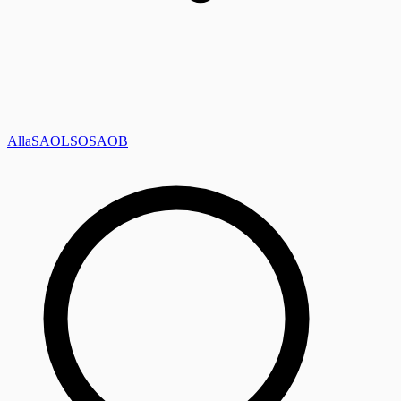
Alla
SAOL
SO
SAOB