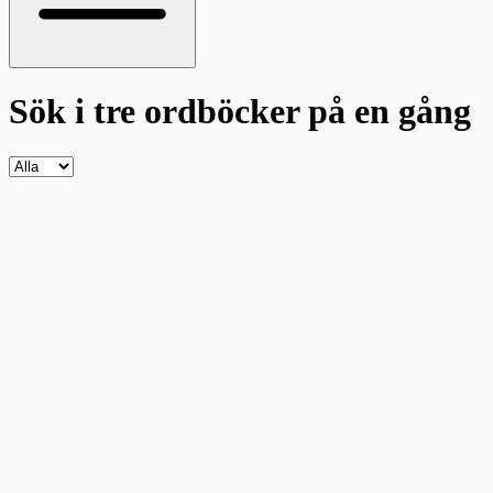
Sök i tre ordböcker
på en gång