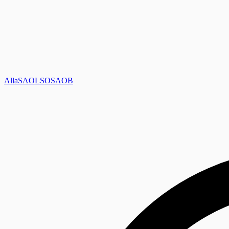
Alla
SAOL
SO
SAOB