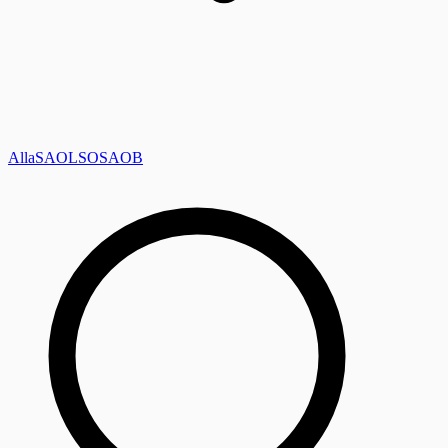
Alla
SAOL
SO
SAOB