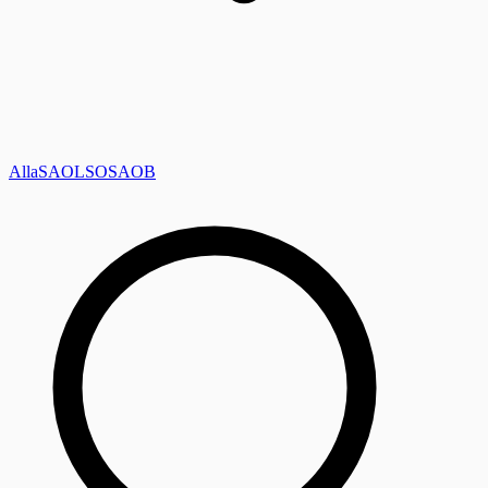
Alla
SAOL
SO
SAOB