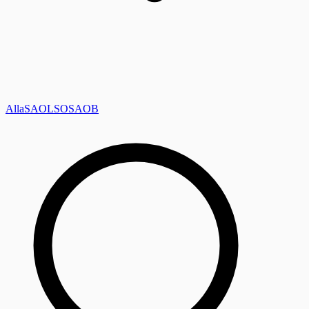
Alla
SAOL
SO
SAOB