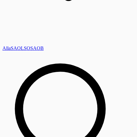
Alla
SAOL
SO
SAOB