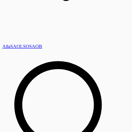
Alla
SAOL
SO
SAOB