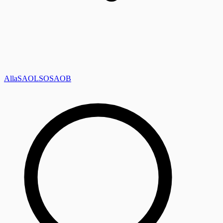
Alla
SAOL
SO
SAOB