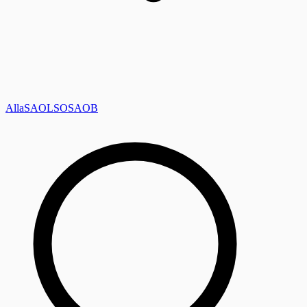
Alla
SAOL
SO
SAOB