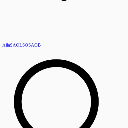
Alla
SAOL
SO
SAOB