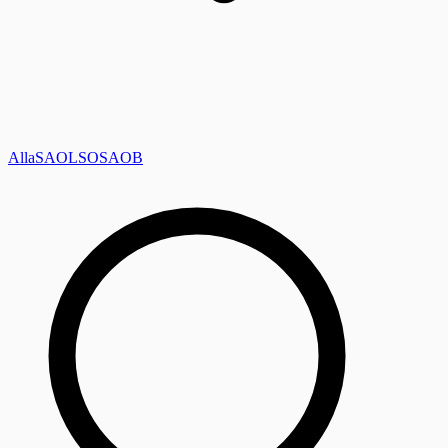
Alla
SAOL
SO
SAOB