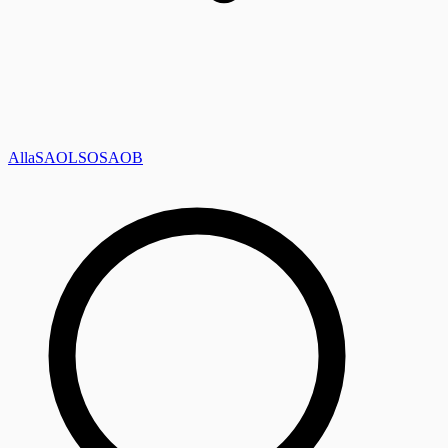
Alla
SAOL
SO
SAOB