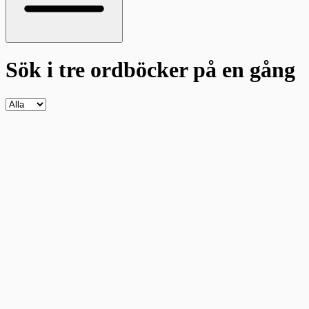
Sök i tre ordböcker
på en gång