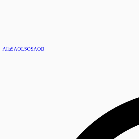
Alla
SAOL
SO
SAOB