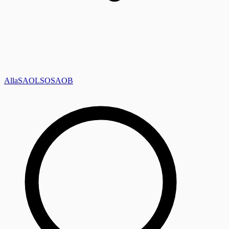
Alla
SAOL
SO
SAOB