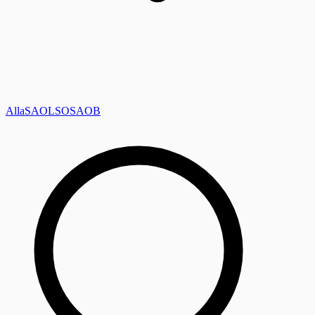
Alla
SAOL
SO
SAOB