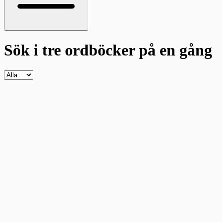
Sök i tre ordböcker
på en gång