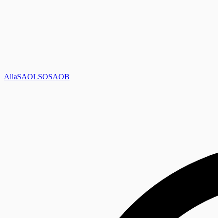
Alla
SAOL
SO
SAOB