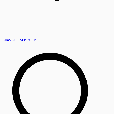
Alla
SAOL
SO
SAOB