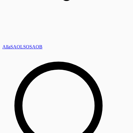
Alla
SAOL
SO
SAOB