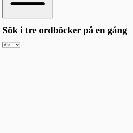
Sök i tre ordböcker
på en gång