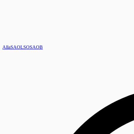
Alla
SAOL
SO
SAOB