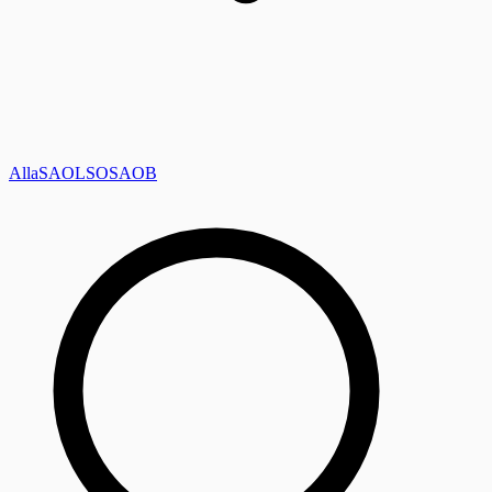
Alla
SAOL
SO
SAOB