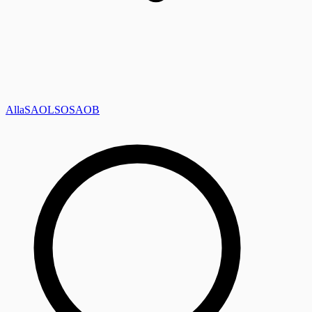
Alla
SAOL
SO
SAOB