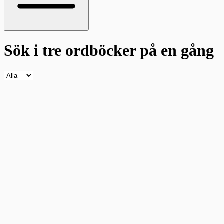
Sök i tre ordböcker
på en gång