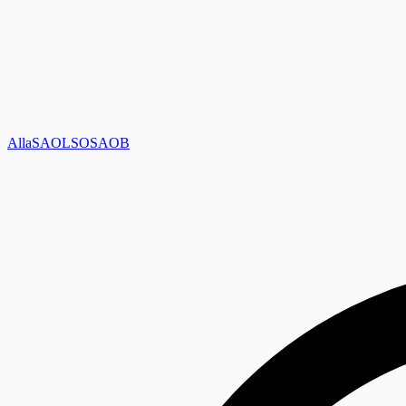
Alla
SAOL
SO
SAOB