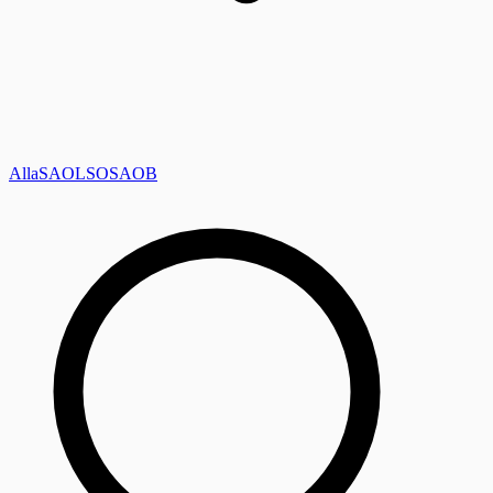
Alla
SAOL
SO
SAOB