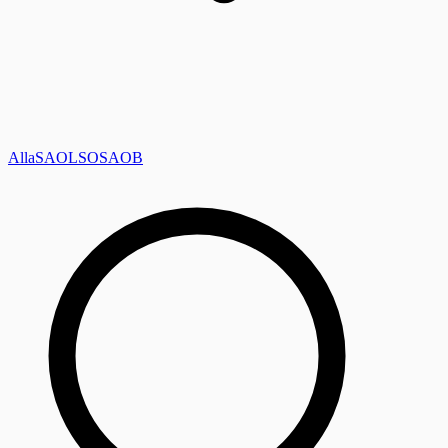
Alla
SAOL
SO
SAOB