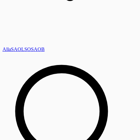
Alla
SAOL
SO
SAOB