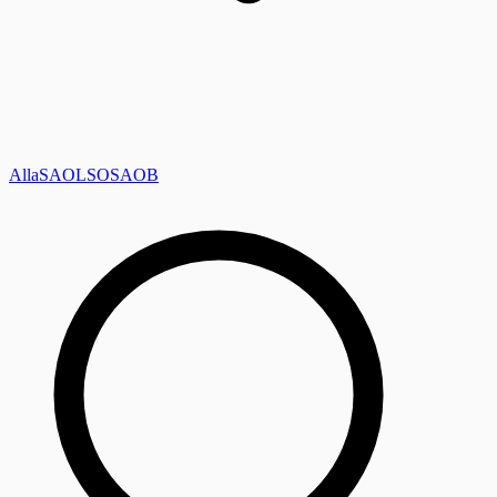
Alla
SAOL
SO
SAOB