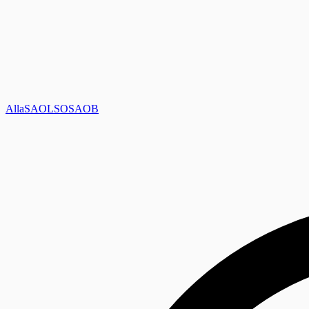
Alla
SAOL
SO
SAOB