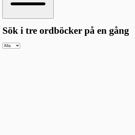
Sök i tre ordböcker
på en gång