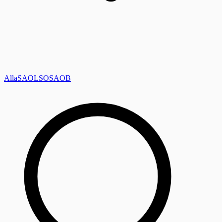
Alla
SAOL
SO
SAOB