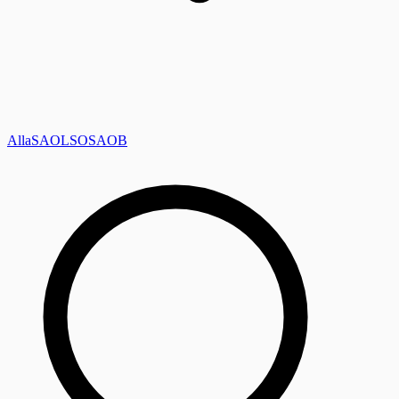
Alla
SAOL
SO
SAOB