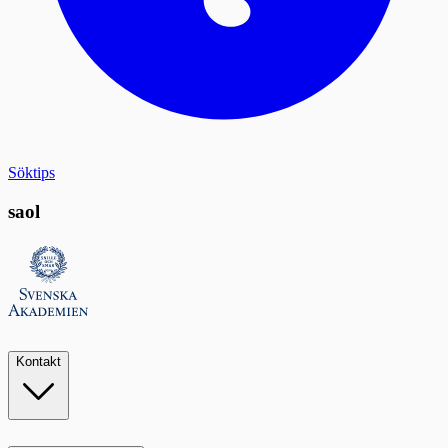
Söktips
saol
Kontakt