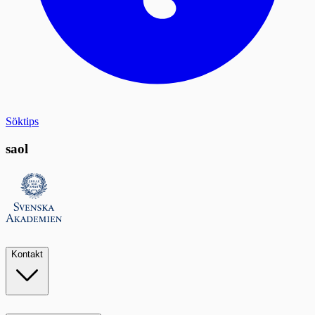
Söktips
saol
Kontakt