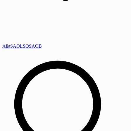
Alla
SAOL
SO
SAOB