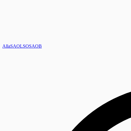
Alla
SAOL
SO
SAOB