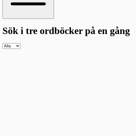
Sök i tre ordböcker
på en gång