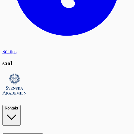
Söktips
saol
Kontakt