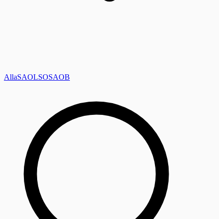
Alla
SAOL
SO
SAOB