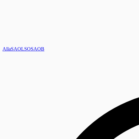
Alla
SAOL
SO
SAOB