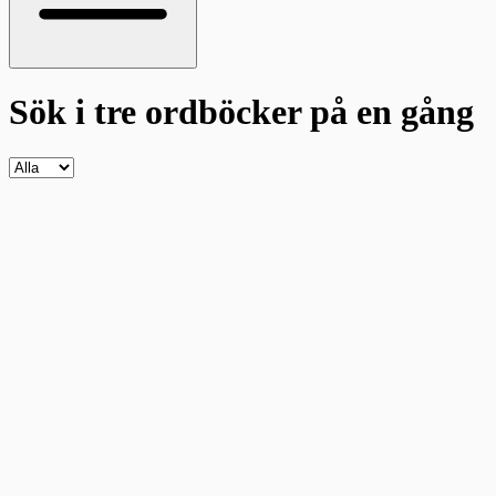
Sök i tre ordböcker
på en gång