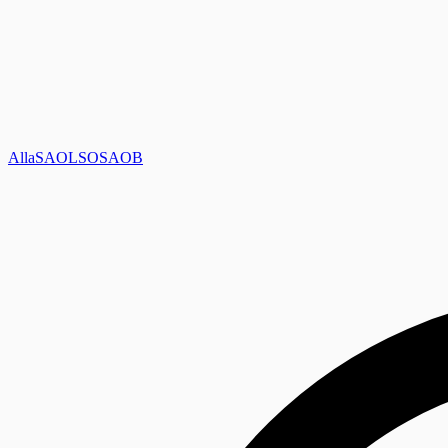
Alla
SAOL
SO
SAOB