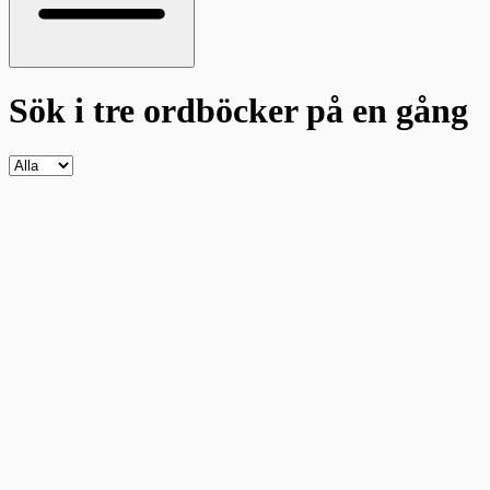
Sök i tre ordböcker
på en gång