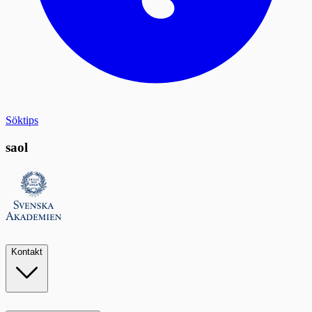
Söktips
saol
Kontakt