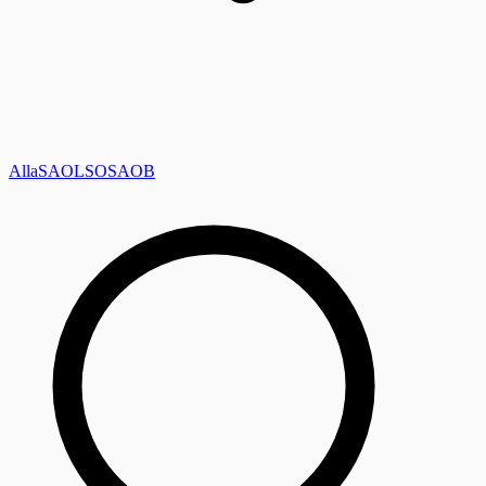
Alla
SAOL
SO
SAOB