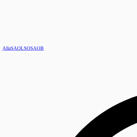
Alla
SAOL
SO
SAOB