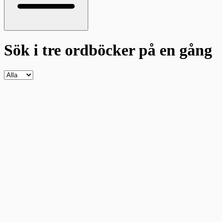
Sök i tre ordböcker
på en gång