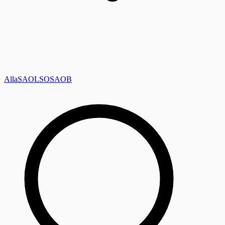
Alla
SAOL
SO
SAOB