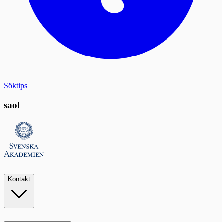
Söktips
saol
Kontakt