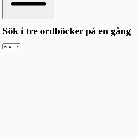
Sök i tre ordböcker
på en gång