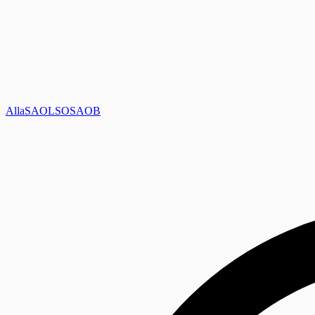
Alla
SAOL
SO
SAOB